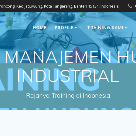
eroncong, Kec. Jatiuwung, Kota Tangerang, Banten 15134, Indonesia
HOME
PROFILE
TRAINING KAMI
G MANAJEMEN 
INDUSTRIAL
Rajanya Training di Indonesia