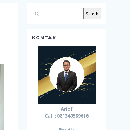
Search
KONTAK
Arief
Call : 081349589616
Email :