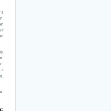
ra
ni
an
er
an
ng
an
um
a.
ng
an
F