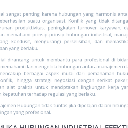
ial sangat penting karena hubungan yang harmonis anta
erhasilan suatu organisasi. Konflik yang tidak ditanga
nan produktivitas, peningkatan turnover karyawan, d
gan memahami prinsip-prinsip hubungan industrial, manaj
ang kondusif, mengurangi perselisihan, dan memastik
an yang berlaku.
ial dirancang untuk membantu para profesional di bida
m memahami dan mengelola hubungan antara manajemen d
ni mencakup berbagai aspek mulai dari pemahaman huk
onflik, hingga strategi negosiasi dengan serikat pekerj
an alat praktis untuk menciptakan lingkungan kerja ya
n kepatuhan terhadap regulasi yang berlaku.
emen Hubungan tidak tuntas jika dipelajari dalam hitung
bingan yang profesional.
MUKA HUBUNGAN INDUSTRIAL EFEKTI