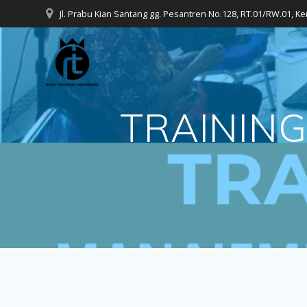
Skip
Jl. Prabu Kian Santang gg. Pesantren No.128, RT.01/RW.01, K
to
content
TRAININ