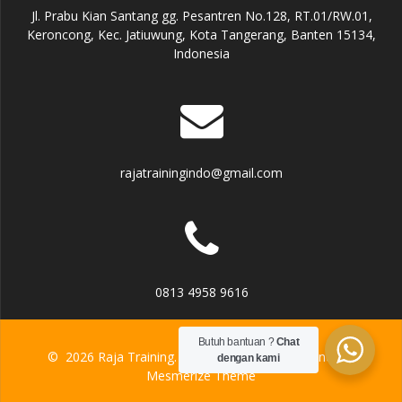
Jl. Prabu Kian Santang gg. Pesantren No.128, RT.01/RW.01,
Keroncong, Kec. Jatiuwung, Kota Tangerang, Banten 15134,
Indonesia
rajatrainingindo@gmail.com
0813 4958 9616
Butuh bantuan ?
Chat
© 2026 Raja Training. Built using WordPress and the
dengan kami
Mesmerize Theme