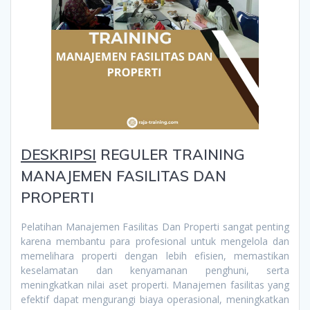
DESKRIPSI
REGULER TRAINING
MANAJEMEN FASILITAS DAN
PROPERTI
Pelatihan Manajemen Fasilitas Dan Properti sangat penting
karena membantu para profesional untuk mengelola dan
memelihara properti dengan lebih efisien, memastikan
keselamatan dan kenyamanan penghuni, serta
meningkatkan nilai aset properti. Manajemen fasilitas yang
efektif dapat mengurangi biaya operasional, meningkatkan