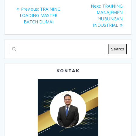
Post
Next
Next:
TRAINING
Previous
Previous:
TRAINING
navigation
post:
MANAJEMEN
post:
LOADING MASTER
HUBUNGAN
BATCH DUMAI
INDUSTRIAL
Search
KONTAK