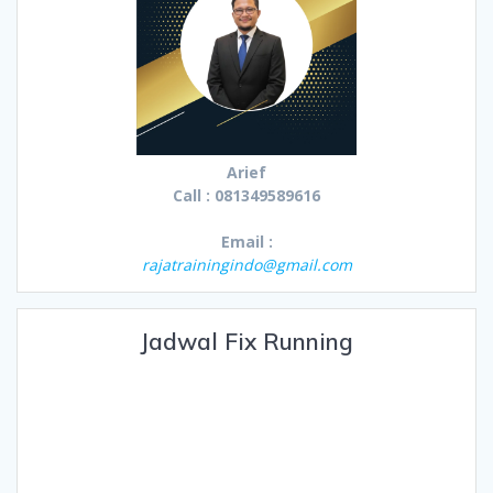
Arief
Call : 081349589616
Email :
rajatrainingindo@gmail.com
Jadwal Fix Running