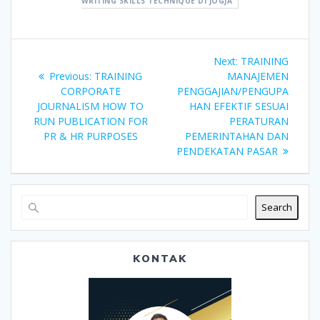
WRITING SKILLS TECHNIQUE DI JOGJA
Post
Next
Next:
TRAINING
navigation
Previous
post:
Previous:
TRAINING
MANAJEMEN
post:
CORPORATE
PENGGAJIAN/PENGUPA
JOURNALISM HOW TO
HAN EFEKTIF SESUAI
RUN PUBLICATION FOR
PERATURAN
PR & HR PURPOSES
PEMERINTAHAN DAN
PENDEKATAN PASAR
Search
KONTAK