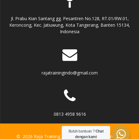
Jl. Prabu Kian Santang gg. Pesantren No.128, RT.01/RW.01,
Keroncong, Kec. Jatiuwung, Kota Tangerang, Banten 15134,
Indonesia
rajatrainingindo@gmail.com
0813 4958 9616
Butuh bantuan ?
Chat
© 2026 Raja Training. Built using WordPress and the
dengan kami