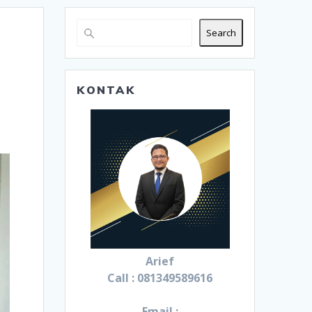
Search
KONTAK
Arief
Call : 081349589616
Email :