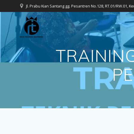
Skip
Jl. Prabu Kian Santang gg. Pesantren No.128, RT.01/RW.01, K
to
content
TRAININ
PE