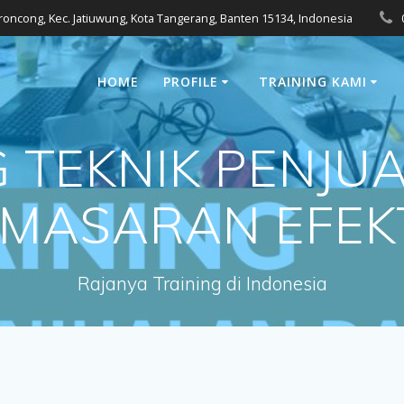
eroncong, Kec. Jatiuwung, Kota Tangerang, Banten 15134, Indonesia
HOME
PROFILE
TRAINING KAMI
G TEKNIK PENJU
MASARAN EFEK
Rajanya Training di Indonesia