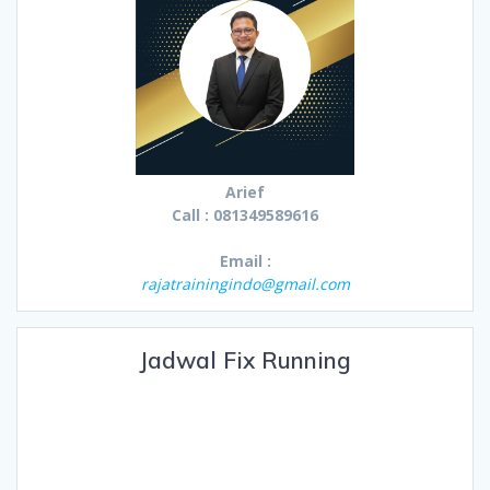
Arief
Call : 081349589616
Email :
rajatrainingindo@gmail.com
Jadwal Fix Running