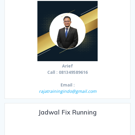
Arief
Call : 081349589616
Email :
rajatrainingindo@gmail.com
Jadwal Fix Running