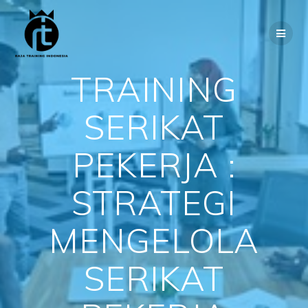
Skip
to
content
TRAINING
SERIKAT
PEKERJA :
STRATEGI
MENGELOLA
SERIKAT