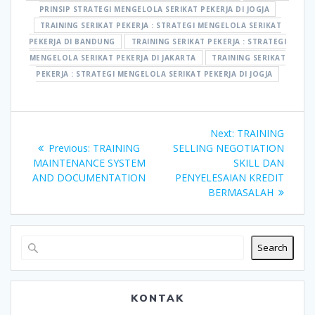
PRINSIP STRATEGI MENGELOLA SERIKAT PEKERJA DI JOGJA
TRAINING SERIKAT PEKERJA : STRATEGI MENGELOLA SERIKAT
PEKERJA DI BANDUNG
TRAINING SERIKAT PEKERJA : STRATEGI
MENGELOLA SERIKAT PEKERJA DI JAKARTA
TRAINING SERIKAT
PEKERJA : STRATEGI MENGELOLA SERIKAT PEKERJA DI JOGJA
Post
Next
Next:
TRAINING
navigation
Previous
post:
Previous:
TRAINING
SELLING NEGOTIATION
post:
MAINTENANCE SYSTEM
SKILL DAN
AND DOCUMENTATION
PENYELESAIAN KREDIT
BERMASALAH
Search
KONTAK