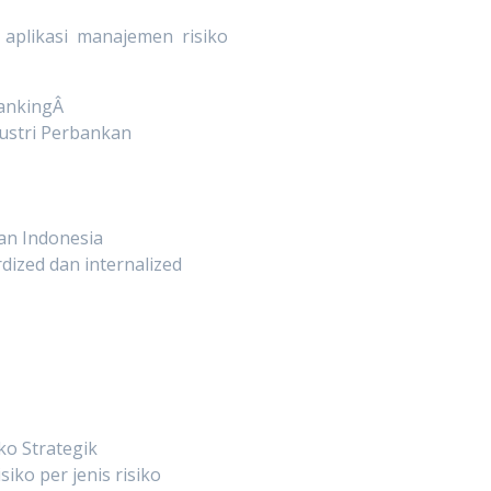
aplikasi manajemen risiko
ankingÂ
ustri Perbankan
an Indonesia
ized dan internalized
ko Strategik
iko per jenis risiko