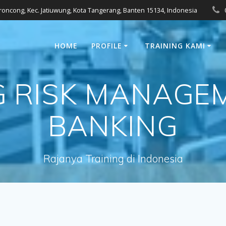
eroncong, Kec. Jatiuwung, Kota Tangerang, Banten 15134, Indonesia
HOME
PROFILE
TRAINING KAMI
G RISK MANAGE
BANKING
Rajanya Training di Indonesia