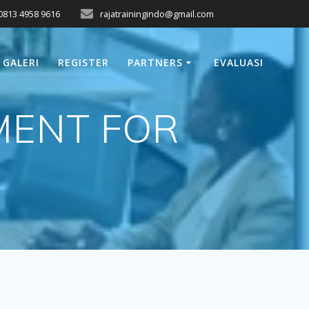
0813 4958 9616
rajatrainingindo@gmail.com
GALERI
REGISTER
PARTNERS
EVALUASI
MENT FOR