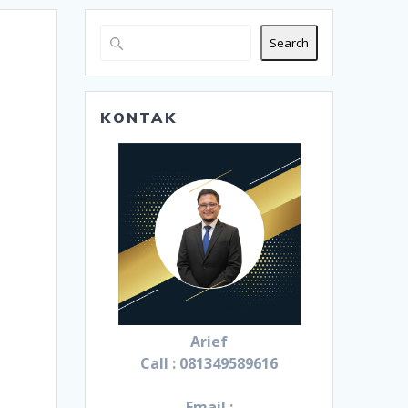
Search
KONTAK
Arief
Call : 081349589616
Email :