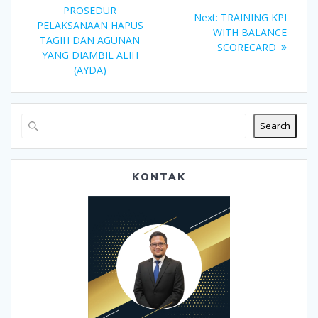
navigation
post:
PROSEDUR
Next
Next:
TRAINING KPI
PELAKSANAAN HAPUS
post:
WITH BALANCE
TAGIH DAN AGUNAN
SCORECARD
YANG DIAMBIL ALIH
(AYDA)
Search
KONTAK