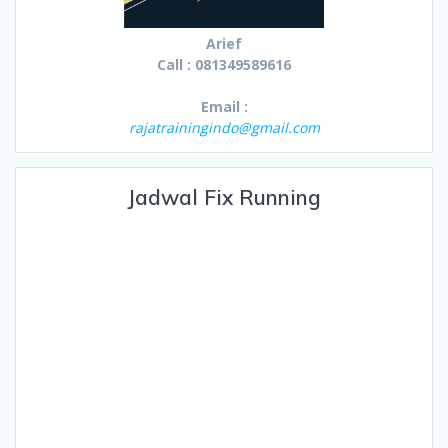
Arief
Call : 081349589616
Email :
rajatrainingindo@gmail.com
Jadwal Fix Running