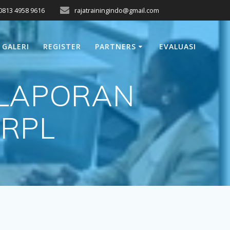
0813 4958 9616
rajatrainingindo@gmail.com
GALERI
REGISTER
PARTNERS
EVALUASI
 LAPORAN
 RPL