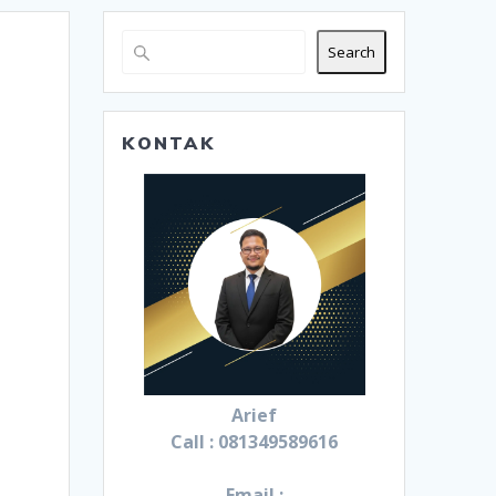
Search
KONTAK
Arief
Call : 081349589616
Email :