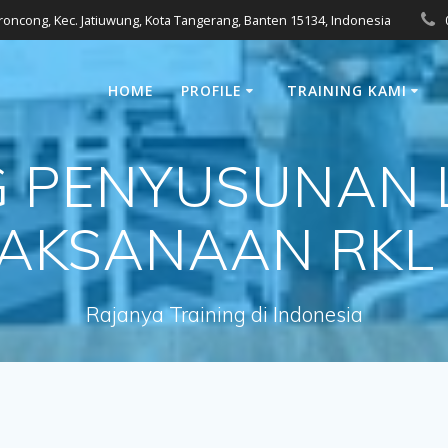
eroncong, Kec. Jatiuwung, Kota Tangerang, Banten 15134, Indonesia
HOME
PROFILE
TRAINING KAMI
G PENYUSUNAN
AKSANAAN RKL
Rajanya Training di Indonesia