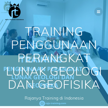
Skip
to
content
TRAINING
PENGGUNAAN
PERANGKAT
LUNAK GEOLOGI
DAN GEOFISIKA
Rajanya Training di Indonesia