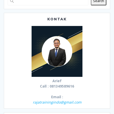
Search
KONTAK
Arief
Call : 081349589616
Email :
rajatrainingindo@gmail.com