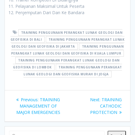
Pelayanan Maksimal Untuk Peserta
Penjemputan Dari Dan Ke Bandara
TRAINING PENGGUNAAN PERANGKAT LUNAK GEOLOGI DAN
GEOFISIKA DI BALI
TRAINING PENGGUNAAN PERANGKAT LUNAK
GEOLOGI DAN GEOFISIKA DI JAKARTA
TRAINING PENGGUNAAN
PERANGKAT LUNAK GEOLOGI DAN GEOFISIKA DI KUALA LUMPUR
TRAINING PENGGUNAAN PERANGKAT LUNAK GEOLOGI DAN
GEOFISIKA DI LOMBOK
TRAINING PENGGUNAAN PERANGKAT
LUNAK GEOLOGI DAN GEOFISIKA MURAH DI JOGJA
Post
Previous
Next
Previous:
TRAINING
Next:
TRAINING
navigation
post:
post:
MANAGEMENT OF
CATHODIC
MAJOR EMERGENCIES
PROTECTION