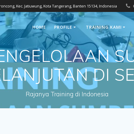
eroncong, Kec. Jatiuwung, Kota Tangerang, Banten 15134, Indonesia
HOME
PROFILE
TRAINING KAMI
PENGELOLAAN S
LANJUTAN DI S
Rajanya Training di Indonesia