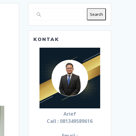
Search
KONTAK
Arief
Call : 081349589616
Email :