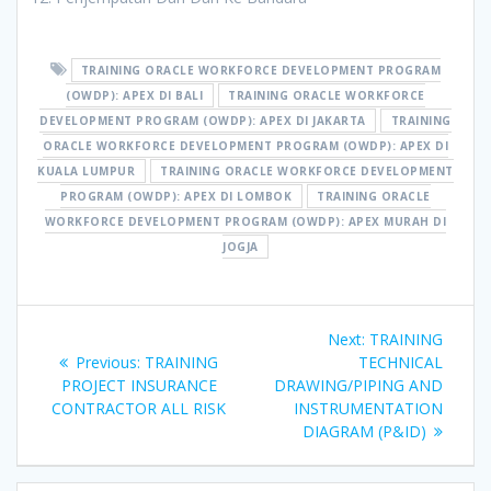
TRAINING ORACLE WORKFORCE DEVELOPMENT PROGRAM
(OWDP): APEX DI BALI
TRAINING ORACLE WORKFORCE
DEVELOPMENT PROGRAM (OWDP): APEX DI JAKARTA
TRAINING
ORACLE WORKFORCE DEVELOPMENT PROGRAM (OWDP): APEX DI
KUALA LUMPUR
TRAINING ORACLE WORKFORCE DEVELOPMENT
PROGRAM (OWDP): APEX DI LOMBOK
TRAINING ORACLE
WORKFORCE DEVELOPMENT PROGRAM (OWDP): APEX MURAH DI
JOGJA
Post
Next
Next:
TRAINING
navigation
Previous
post:
Previous:
TRAINING
TECHNICAL
post:
PROJECT INSURANCE
DRAWING/PIPING AND
CONTRACTOR ALL RISK
INSTRUMENTATION
DIAGRAM (P&ID)