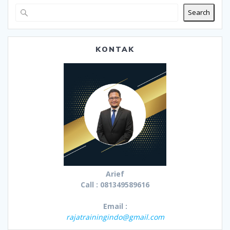
Search
KONTAK
Arief
Call : 081349589616
Email :
rajatrainingindo@gmail.com