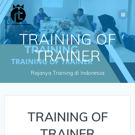
Skip
to
content
TRAINING OF
TRAINER
Rajanya Training di Indonesia
TRAINING OF
TRAINER