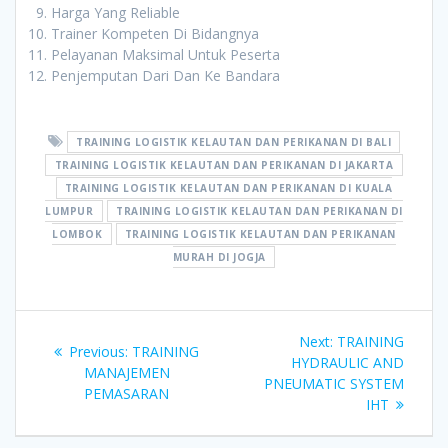
Harga Yang Reliable
Trainer Kompeten Di Bidangnya
Pelayanan Maksimal Untuk Peserta
Penjemputan Dari Dan Ke Bandara
TRAINING LOGISTIK KELAUTAN DAN PERIKANAN DI BALI
TRAINING LOGISTIK KELAUTAN DAN PERIKANAN DI JAKARTA
TRAINING LOGISTIK KELAUTAN DAN PERIKANAN DI KUALA
LUMPUR
TRAINING LOGISTIK KELAUTAN DAN PERIKANAN DI
LOMBOK
TRAINING LOGISTIK KELAUTAN DAN PERIKANAN
MURAH DI JOGJA
Post
Next
Next:
TRAINING
Previous
Previous:
TRAINING
navigation
post:
HYDRAULIC AND
post:
MANAJEMEN
PNEUMATIC SYSTEM
PEMASARAN
IHT