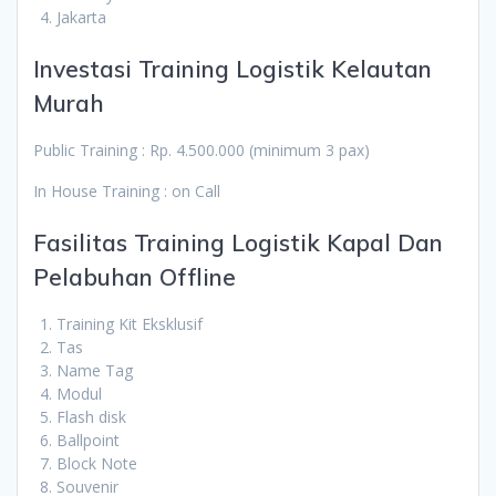
Jakarta
Investasi Training Logistik Kelautan
Murah
Public Training : Rp. 4.500.000 (minimum 3 pax)
In House Training : on Call
Fasilitas Training Logistik Kapal Dan
Pelabuhan Offline
Training Kit Eksklusif
Tas
Name Tag
Modul
Flash disk
Ballpoint
Block Note
Souvenir