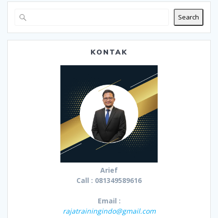
Search
KONTAK
Arief
Call : 081349589616
Email :
rajatrainingindo@gmail.com