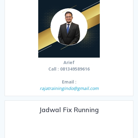
Arief
Call : 081349589616
Email :
rajatrainingindo@gmail.com
Jadwal Fix Running