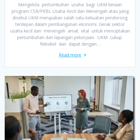
Mengelola pertumbuhan usaha bagi UKM binaan
program CSR/PKBL Usaha Kecil dan Menengah atau yang
disebut UKM merupakan salah satu kekuatan pendorong
terdepan dalam pembangunan ekonomi. Gerak sektor
usaha kecil dan menengah amat vital untuk menciptakan
pertumbuhan dan lapangan pekerjaan. UKM cukup
fleksibel dan dapat dengan…
Read more