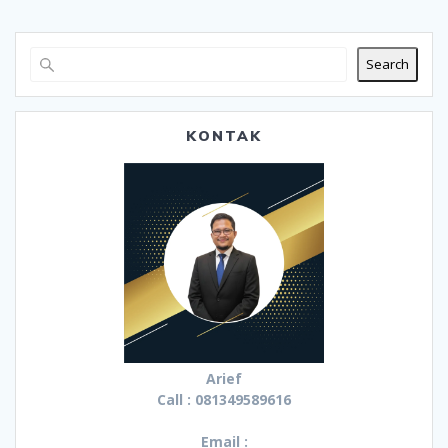
Search
KONTAK
Arief
Call : 081349589616
Email :