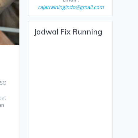
rajatrainingindo@gmail.com
Jadwal Fix Running
ISO
apat
dan