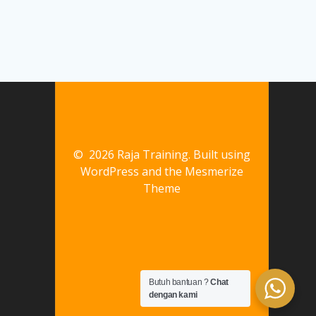
© 2026 Raja Training. Built using
WordPress and the
Mesmerize
Theme
Butuh bantuan ?
Chat
dengan kami