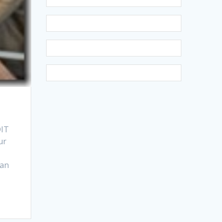
DIT
tur
kan