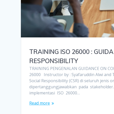
TRAINING ISO 26000 : GUI
RESPONSIBILITY
TRAINING PENGENALAN GUIDANCE ON COR
26000 Instructor by : Syafaruddin Alwi a
Social Responsibility (CSR) di seluruh jenis
dipertanggungjawabkan pada stakeholder.
implementasi ISO 26000…
Read more