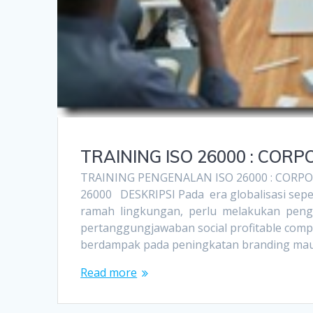
TRAINING ISO 26000 : COR
TRAINING PENGENALAN ISO 26000 : CORPO
26000 DESKRIPSI Pada era globalisasi sep
ramah lingkungan, perlu melakukan pengel
pertanggungjawaban social profitable com
berdampak pada peningkatan branding maup
Read more