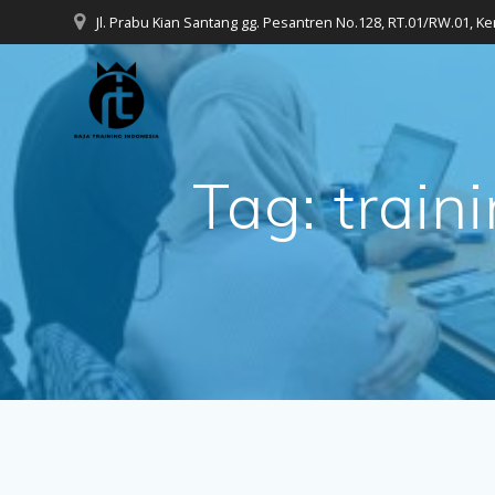
Skip
Jl. Prabu Kian Santang gg. Pesantren No.128, RT.01/RW.01, K
to
content
Tag:
train