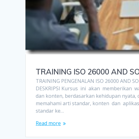
TRAINING ISO 26000 AND S
TRAINING PENGENALAN ISO 26000 AND SOC
DESKRIPSI Kursus ini akan memberikan w
dan konten, berdasarkan kehidupan nyata, c
memahami arti standar, konten dan aplikas
standar ke…
Read more