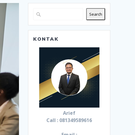
Search
KONTAK
Arief
Call : 081349589616
Email :