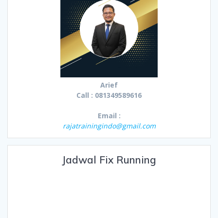
Arief
Call : 081349589616
Email :
rajatrainingindo@gmail.com
Jadwal Fix Running