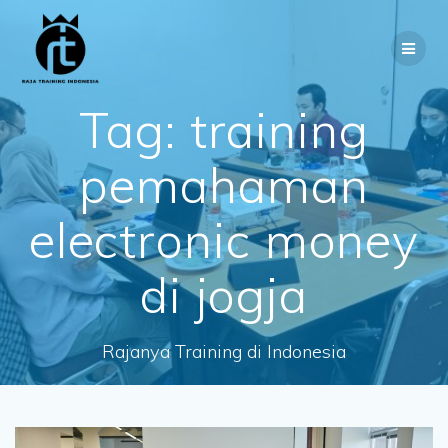
Skip
to
content
Tag:
training
pemahaman
electronic money
di jogja
Rajanya Training di Indonesia