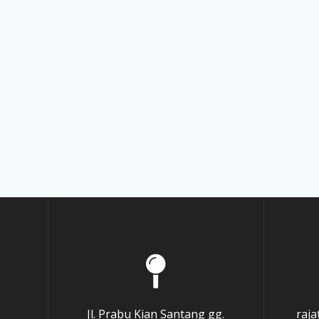
Jl. Prabu Kian Santang gg.
raj