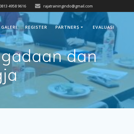
0813 4958 9616
rajatrainingindo@gmail.com
GALERI
REGISTER
PARTNERS
EVALUASI
ngadaan dan
gja