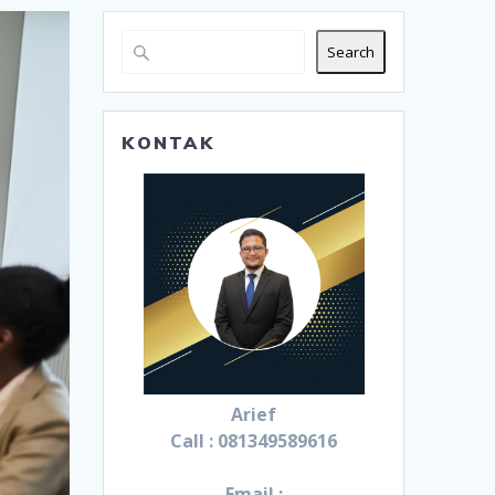
Search
KONTAK
Arief
Call : 081349589616
Email :