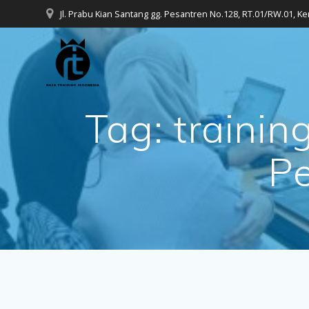
Skip
Jl. Prabu Kian Santang gg. Pesantren No.128, RT.01/RW.01, K
to
content
Tag:
traini
Pe