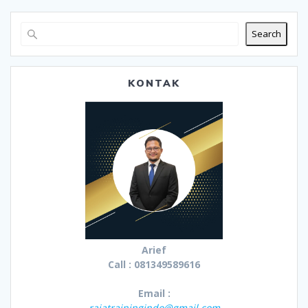
Search
KONTAK
Arief
Call : 081349589616
Email :
rajatrainingindo@gmail.com