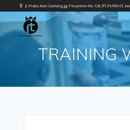
Skip
Jl. Prabu Kian Santang gg. Pesantren No.128, RT.01/RW.01, K
to
content
TRAINING 