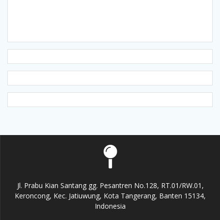
Jl. Prabu Kian Santang gg. Pesantren No.128, RT.01/RW.01,
Keroncong, Kec. Jatiuwung, Kota Tangerang, Banten 15134,
Indonesia