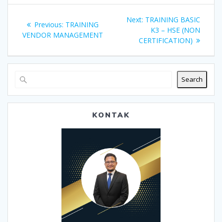
Post
Next
Next:
TRAINING BASIC
Previous
Previous:
TRAINING
navigation
post:
K3 – HSE (NON
post:
VENDOR MANAGEMENT
CERTIFICATION)
Search
KONTAK