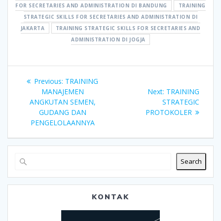
FOR SECRETARIES AND ADMINISTRATION DI BANDUNG
TRAINING
STRATEGIC SKILLS FOR SECRETARIES AND ADMINISTRATION DI
JAKARTA
TRAINING STRATEGIC SKILLS FOR SECRETARIES AND
ADMINISTRATION DI JOGJA
Post
Previous
Previous:
TRAINING
navigation
post:
Next
MANAJEMEN
Next:
TRAINING
post:
ANGKUTAN SEMEN,
STRATEGIC
GUDANG DAN
PROTOKOLER
PENGELOLAANNYA
Search
KONTAK