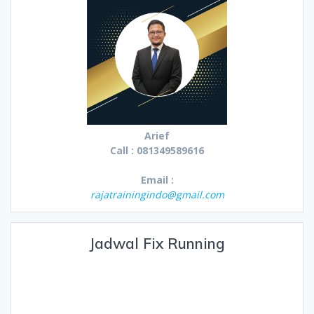
Arief
Call : 081349589616
Email :
rajatrainingindo@gmail.com
Jadwal Fix Running