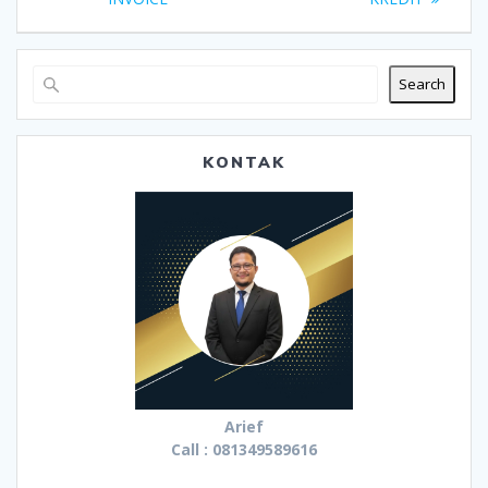
Search
KONTAK
Arief
Call : 081349589616