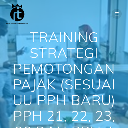
Skip
to
content
TRAINING
STRATEGI
PEMOTONGAN
PAJAK (SESUAI
UU PPH BARU)
PPH 21, 22, 23,