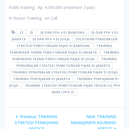
Public training : Rp. 4.500.000 (minimum 3 pax)
In House Training : on Call
22
23
26 DAN PPH 4 DI BANDUNG
26 DAN PPH 4 DI
JAKARTA
26 DAN PPH 4 DI JOGJA
PELATIHAN PENGENALAN
STRATEGI PEMOTONGAN PAJAK DI BANDUNG
TRAINING
PENERAPAN TEKNIK PEMOTONGAN PAJAK DI JAKARTA
TRAINING
PENERAPAN TEKNIK PEMOTONGAN PAJAK DI JOGJA
TRAINING
PENGENALAN STRATEGI PEMOTONGAN PAJAK DI JAKARTA
TRAINING PENGENALAN STRATEGI PEMOTONGAN PAJAK DI JOGJA
TRAINING PERPAJAKAN DI JAKARTA
TRAINING PERPAJAKAN DI
JOGJA
TRAINING STRATEGI PEMOTONGAN PAJAK (SESUAI UU PPH
BARU) PPH 21
Post
Previous
Next
Previous:
TRAINING
Next:
TRAINING
navigation
post:
post:
STRATEGI PENAGIHAN
MANAJEMEN ASURANSI
INVOICE
KREDIT