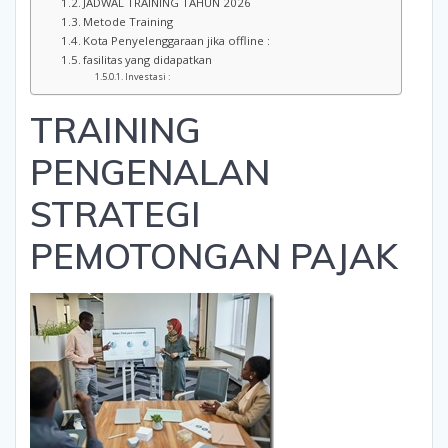
JADWAL TRAINING TAHUN 2026
Metode Training
Kota Penyelenggaraan jika offline :
fasilitas yang didapatkan
Investasi :
TRAINING
PENGENALAN
STRATEGI
PEMOTONGAN PAJAK