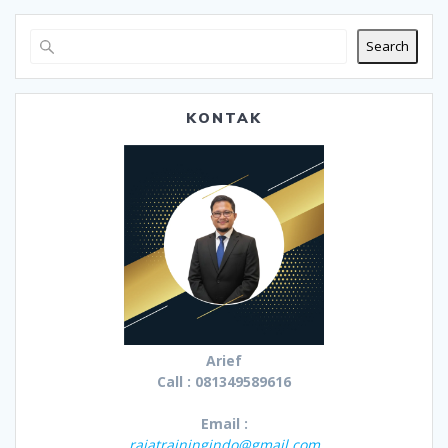
Search
KONTAK
Arief
Call : 081349589616
Email :
rajatrainingindo@gmail.com