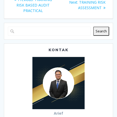
Next
Next:
TRAINING RISK
navigation
post:
RISK BASED AUDIT
post:
ASSESSMENT
PRACTICAL
Search
KONTAK
Arief