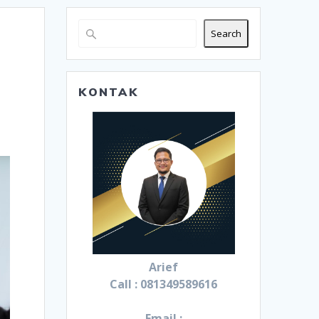
Search
KONTAK
Arief
Call : 081349589616
Email :