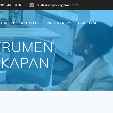
0813 4958 9616
rajatrainingindo@gmail.com
GALERI
REGISTER
PARTNERS
EVALUASI
STRUMEN
GKAPAN