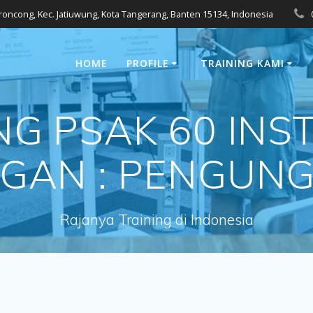
eroncong, Kec. Jatiuwung, Kota Tangerang, Banten 15134, Indonesia
HOME
PROFILE
TRAINING KAMI
NG PSAK 60 IN
GAN : PENGUN
Rajanya Training di Indonesia