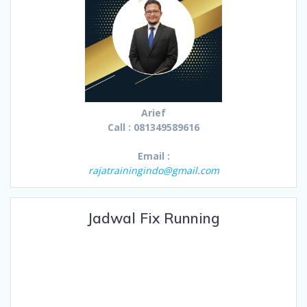
Arief
Call : 081349589616
Email :
rajatrainingindo@gmail.com
Jadwal Fix Running