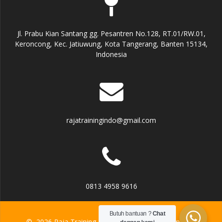
Jl. Prabu Kian Santang gg. Pesantren No.128, RT.01/RW.01,
Keroncong, Kec. Jatiuwung, Kota Tangerang, Banten 15134,
Indonesia
rajatrainingindo@gmail.com
0813 4958 9616
Butuh bantuan ?
Chat
© 2026 Raja Training. Built using WordPress and the