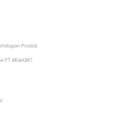
Kehidupan Produk
aha PT â€œXâ€?
nt