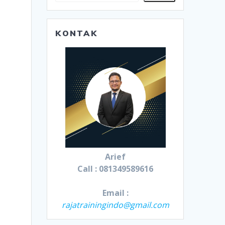
KONTAK
Arief
Call : 081349589616
Email :
rajatrainingindo@gmail.com