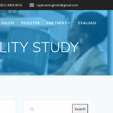
0813 4958 9616
rajatrainingindo@gmail.com
GALERI
REGISTER
PARTNERS
EVALUASI
LITY STUDY
Search