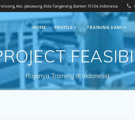
eroncong, Kec. Jatiuwung, Kota Tangerang, Banten 15134, Indonesia
HOME
PROFILE
TRAINING KAMI
PROJECT FEASIBI
Rajanya Training di Indonesia