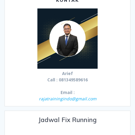
KONTAK
Arief
Call : 081349589616
Email :
rajatrainingindo@gmail.com
Jadwal Fix Running