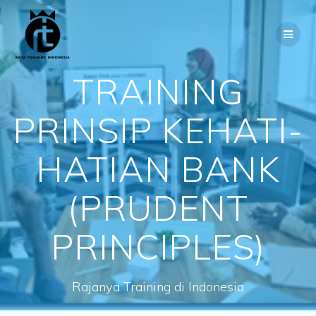
Skip
to
content
TRAINING
PRINSIP KEHATI-
HATIAN BANK
(PRUDENT
PRINCIPLES)
Rajanya Training di Indonesia