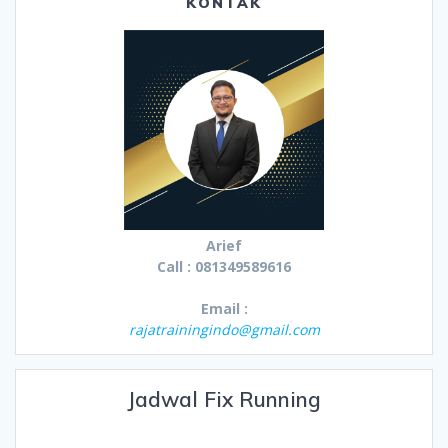
KONTAK
Arief
Call : 081349589616
Email :
rajatrainingindo@gmail.com
Jadwal Fix Running