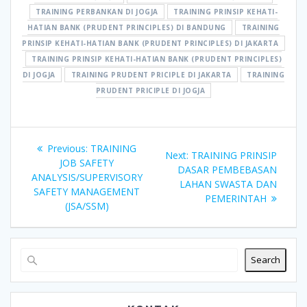
TRAINING PERBANKAN DI JOGJA
TRAINING PRINSIP KEHATI-
HATIAN BANK (PRUDENT PRINCIPLES) DI BANDUNG
TRAINING
PRINSIP KEHATI-HATIAN BANK (PRUDENT PRINCIPLES) DI JAKARTA
TRAINING PRINSIP KEHATI-HATIAN BANK (PRUDENT PRINCIPLES)
DI JOGJA
TRAINING PRUDENT PRICIPLE DI JAKARTA
TRAINING
PRUDENT PRICIPLE DI JOGJA
Post
Previous
Previous:
TRAINING
Next
Next:
TRAINING PRINSIP
navigation
post:
JOB SAFETY
post:
DASAR PEMBEBASAN
ANALYSIS/SUPERVISORY
LAHAN SWASTA DAN
SAFETY MANAGEMENT
PEMERINTAH
(JSA/SSM)
Search