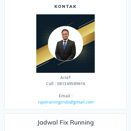
KONTAK
Arief
Call : 081349589616
Email :
rajatrainingindo@gmail.com
Jadwal Fix Running