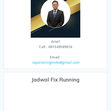
Arief
Call : 081349589616
Email :
rajatrainingindo@gmail.com
Jadwal Fix Running