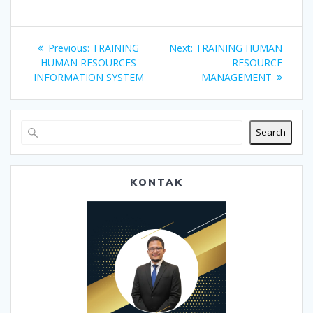
Post
Previous
Next
Previous:
TRAINING
Next:
TRAINING HUMAN
navigation
post:
post:
HUMAN RESOURCES
RESOURCE
INFORMATION SYSTEM
MANAGEMENT
Search
KONTAK