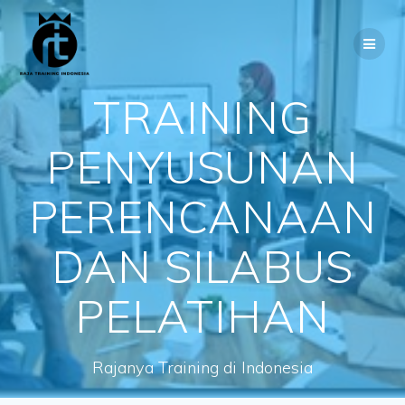
Skip
to
content
TRAINING
PENYUSUNAN
PERENCANAAN
DAN SILABUS
PELATIHAN
Rajanya Training di Indonesia