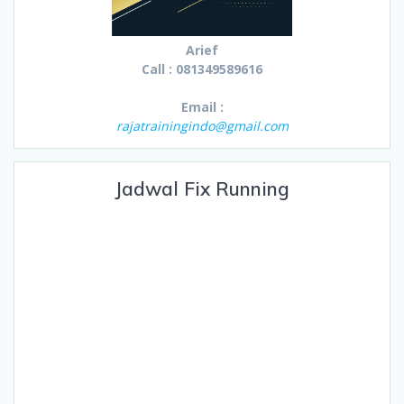
Arief
Call : 081349589616
Email :
rajatrainingindo@gmail.com
Jadwal Fix Running