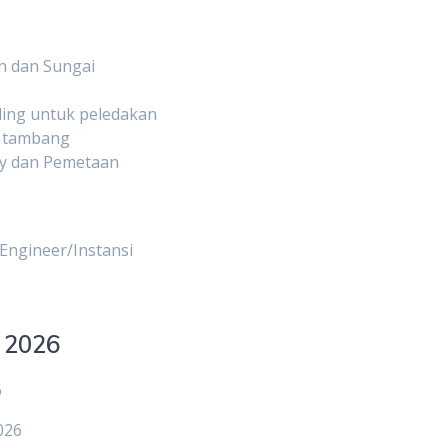
an dan Sungai
ling untuk peledakan
n tambang
vey dan Pemetaan
Engineer/Instansi
 2026
6
026