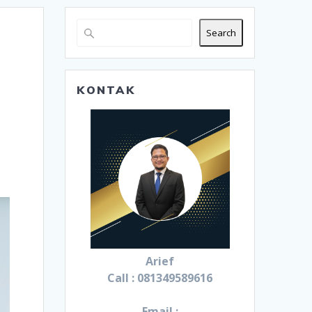
Search
KONTAK
Arief
Call : 081349589616
Email :