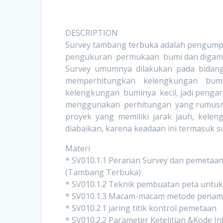
DESCRIPTION
Survey tambang terbuka adalah pengump
pengukuran permukaan bumi dan digambar
Survey umumnya dilakukan pada bidang 
memperhitungkan kelengkungan bumi.
kelengkungan buminya kecil, jadi pengar
menggunakan perhitungan yang rumusny
proyek yang memiliki jarak jauh, kele
diabaikan, karena keadaan ini termasuk s
Materi
* SV010.1.1 Peranan Survey dan pemetaa
(Tambang Terbuka)
* SV010.1.2 Teknik pembuatan peta unt
* SV010.1.3 Macam-macam metode pena
* SV010.2.1 jaring titik kontrol pemetaan
* SV010.2.2 Parameter Ketelitian &Kode I