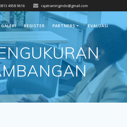
0813 4958 9616
rajatrainingindo@gmail.com
GALERI
REGISTER
PARTNERS
EVALUASI
PENGUKURAN
TAMBANGAN