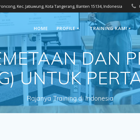
eroncong, Kec. Jatiuwung, Kota Tangerang, Banten 15134, Indonesia
HOME
PROFILE
TRAINING KAMI
PEMETAAN DAN 
NG) UNTUK PER
Rajanya Training di Indonesia