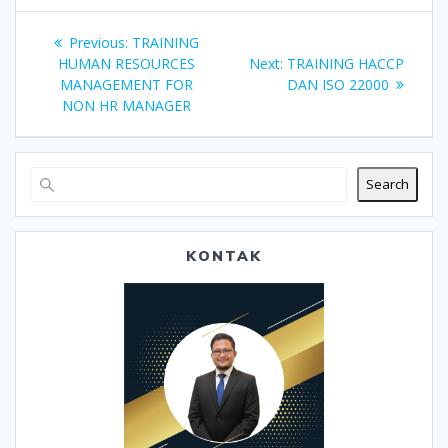
Post
Previous
Previous:
TRAINING
navigation
post:
Next
HUMAN RESOURCES
Next:
TRAINING HACCP
post:
MANAGEMENT FOR
DAN ISO 22000
NON HR MANAGER
Search
KONTAK