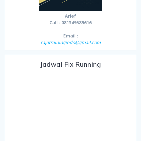
Arief
Call : 081349589616
Email :
rajatrainingindo@gmail.com
Jadwal Fix Running