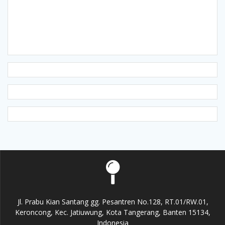
Jl. Prabu Kian Santang gg. Pesantren No.128, RT.01/RW.01,
Keroncong, Kec. Jatiuwung, Kota Tangerang, Banten 15134,
Indonesia