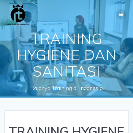
Skip
to
content
TRAINING
HYGIENE DAN
SANITASI
Rajanya Training di Indonesia
TRAINING HYGIENE