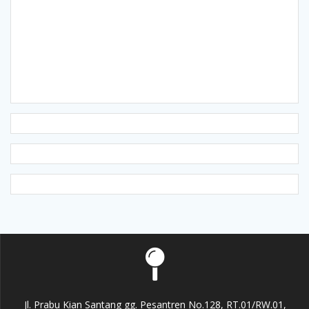
Jl. Prabu Kian Santang gg. Pesantren No.128, RT.01/RW.01,