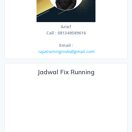
Arief
Call : 081349589616
Email :
rajatrainingindo@gmail.com
Jadwal Fix Running