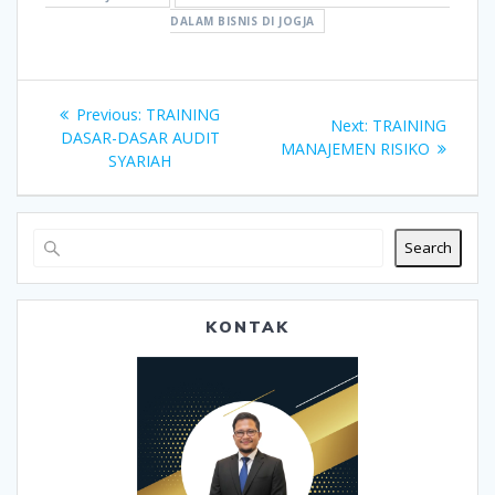
DALAM BISNIS DI JOGJA
Post
Previous
Previous:
TRAINING
Next
Next:
TRAINING
navigation
post:
DASAR-DASAR AUDIT
post:
MANAJEMEN RISIKO
SYARIAH
Search
KONTAK