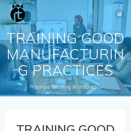
Skip
to
content
TRAINING GOOD
MANUFACTURIN
G PRACTICES
Rajanya Training di Indonesia
TRAINING GOOD