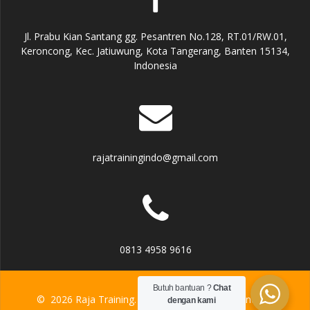
Jl. Prabu Kian Santang gg. Pesantren No.128, RT.01/RW.01,
Keroncong, Kec. Jatiuwung, Kota Tangerang, Banten 15134,
Indonesia
rajatrainingindo@gmail.com
0813 4958 9616
Butuh bantuan ?
Chat
© 2026 Raja Training. Built using WordPress and the
dengan kami