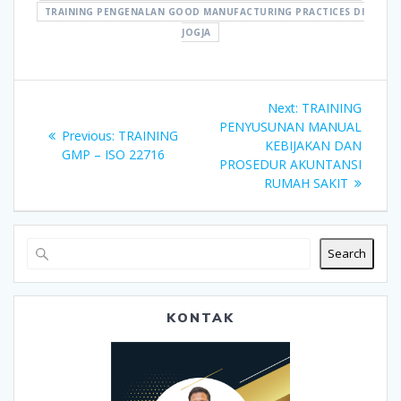
TRAINING PENGENALAN GOOD MANUFACTURING PRACTICES DI
JOGJA
Post
Next
Next:
TRAINING
navigation
post:
PENYUSUNAN MANUAL
Previous
Previous:
TRAINING
KEBIJAKAN DAN
post:
GMP – ISO 22716
PROSEDUR AKUNTANSI
RUMAH SAKIT
Search
KONTAK