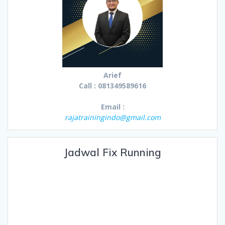
Arief
Call : 081349589616
Email :
rajatrainingindo@gmail.com
Jadwal Fix Running