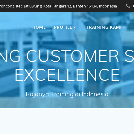
eroncong, Kec. Jatiuwung, Kota Tangerang, Banten 15134, Indonesia
HOME
PROFILE
TRAINING KAMI
ING CUSTOMER S
EXCELLENCE
Rajanya Training di Indonesia