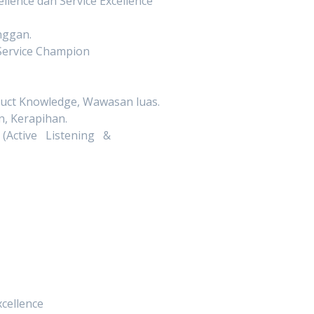
lence dan Service Excellence
nggan.
ervice Champion
uct Knowledge, Wawasan luas.
an, Kerapihan.
(Active Listening &
xcellence