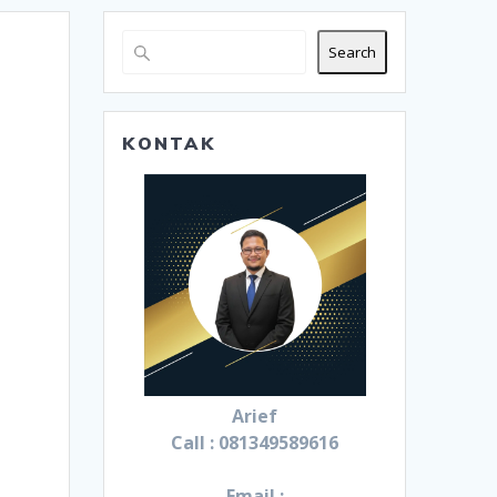
Search
KONTAK
Arief
Call : 081349589616
Email :