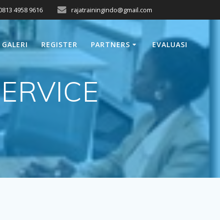
0813 4958 9616
rajatrainingindo@gmail.com
GALERI
REGISTER
PARTNERS
EVALUASI
ERVICE