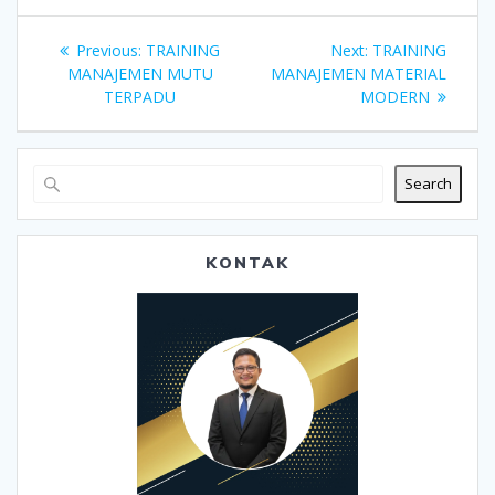
Post
Previous
Next
Previous:
TRAINING
Next:
TRAINING
navigation
post:
post:
MANAJEMEN MUTU
MANAJEMEN MATERIAL
TERPADU
MODERN
Search
KONTAK