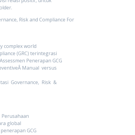
i relasi positif, untuk
lder.
nance, Risk and Compliance For
ly complex world
liance (GRC) terintegrasi
k Assessmen Penerapan GCG
eventiveÂ Manual versus
tasi Governance, Risk &
o Perusahaan
ara global
 penerapan GCG