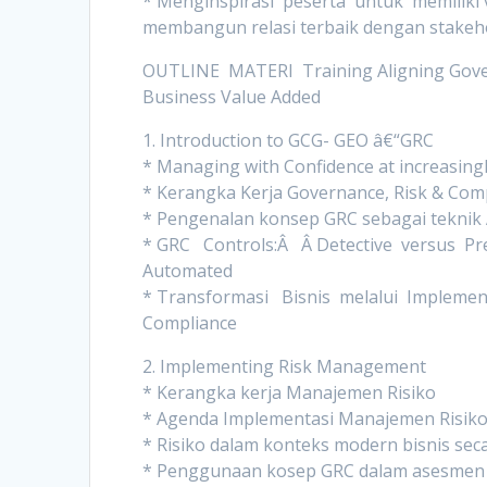
* Menginspirasi peserta untuk memiliki vis
membangun relasi terbaik dengan stakeho
OUTLINE MATERI Training Aligning Gover
Business Value Added
1. Introduction to GCG- GEO â€“GRC
* Managing with Confidence at increasing
* Kerangka Kerja Governance, Risk & Comp
* Pengenalan konsep GRC sebagai tekni
* GRC Controls:Â Â Detective versus Pr
Automated
* Transformasi Bisnis melalui Implemen
Compliance
2. Implementing Risk Management
* Kerangka kerja Manajemen Risiko
* Agenda Implementasi Manajemen Risik
* Risiko dalam konteks modern bisnis sec
* Penggunaan kosep GRC dalam asesmen