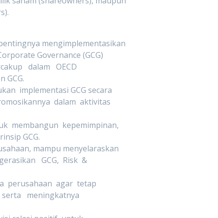
lik saham (shareowners), maupun
s).
 pentingnya mengimplementasikan
 Corporate Governance (GCG)
ercakup dalam OECD
on GCG.
kan implementasi GCG secara
osikannya dalam aktivitas
tuk membangun kepemimpinan,
rinsip GCG.
erusahaan, mampu menyelaraskan
gerasikan GCG, Risk &
a perusahaan agar tetap
, serta meningkatnya