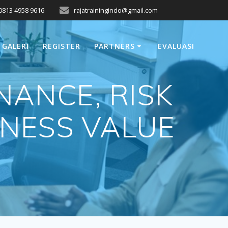
0813 4958 9616
rajatrainingindo@gmail.com
GALERI
REGISTER
PARTNERS
EVALUASI
NANCE, RISK
NESS VALUE