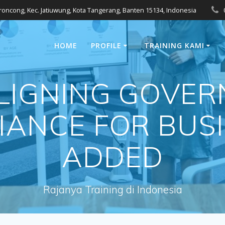
eroncong, Kec. Jatiuwung, Kota Tangerang, Banten 15134, Indonesia
HOME
PROFILE
TRAINING KAMI
LIGNING GOVER
IANCE FOR BUSI
ADDED
Rajanya Training di Indonesia