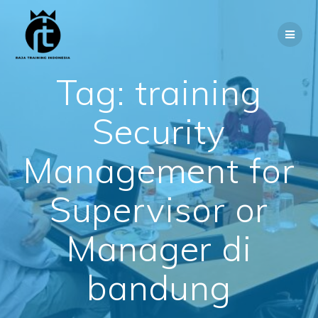
Skip
to
content
Tag:
training
Security
Management for
Supervisor or
Manager di
bandung