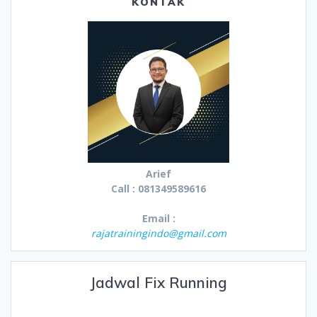
KONTAK
Arief
Call : 081349589616
Email :
rajatrainingindo@gmail.com
Jadwal Fix Running