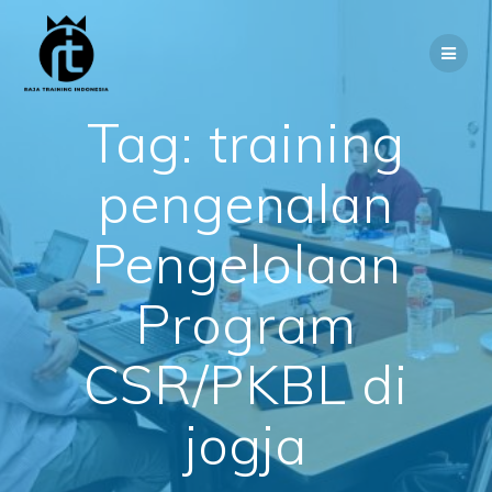
Skip
to
content
Tag:
training
pengenalan
Pengelolaan
Program
CSR/PKBL di
jogja