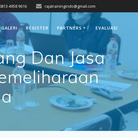
0813 4958 9616
rajatrainingindo@gmail.com
GALERI
REGISTER
PARTNERS
EVALUASI
ang Dan Jasa
Pemeliharaan
ja