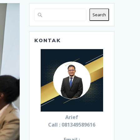
Search
KONTAK
Arief
Call : 081349589616
Email :