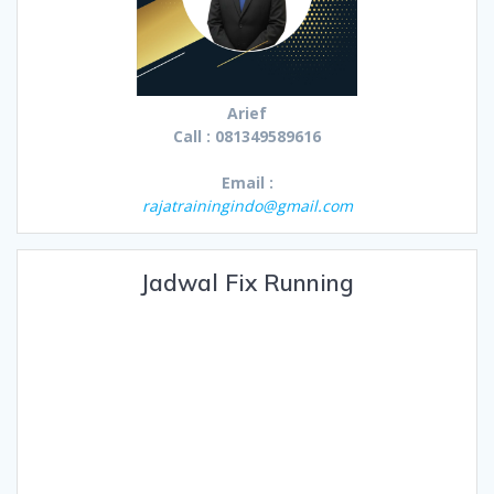
Arief
Call : 081349589616
Email :
rajatrainingindo@gmail.com
Jadwal Fix Running