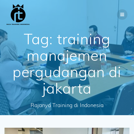
Skip
to
content
Tag:
training
manajemen
pergudangan di
jakarta
Rajanya Training di Indonesia