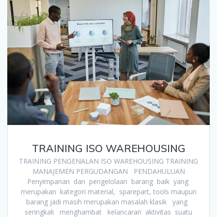
TRAINING ISO WAREHOUSING
TRAINING PENGENALAN ISO WAREHOUSING TRAINING
MANAJEMEN PERGUDANGAN PENDAHULUAN
Penyimpanan dan pengelolaan barang baik yang
merupakan kategori material, sparepart, tools maupun
barang jadi masih merupakan masalah klasik yang
seringkali menghambat kelancaran aktivitas suatu