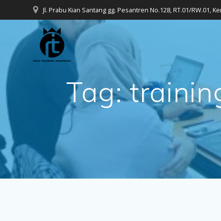
Skip
Jl. Prabu Kian Santang gg. Pesantren No.128, RT.01/RW.01, K
to
content
Tag:
traini