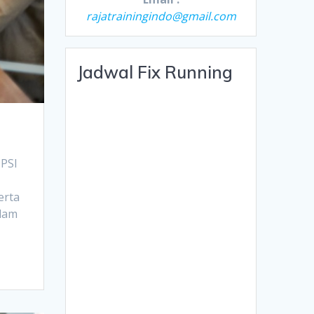
rajatrainingindo@gmail.com
Jadwal Fix Running
PSI
erta
alam