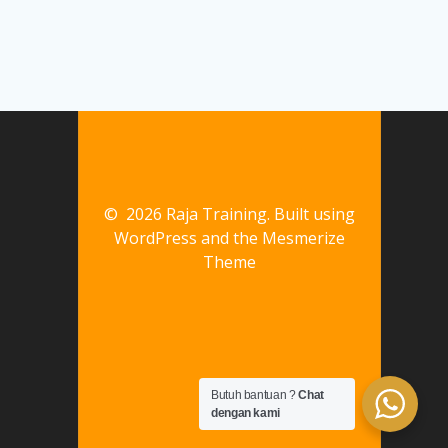
© 2026 Raja Training. Built using
WordPress and the
Mesmerize
Theme
Butuh bantuan ?
Chat
dengan kami