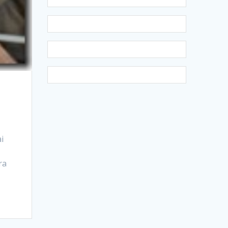
ai
cara