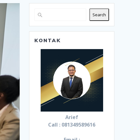
Search
KONTAK
Arief
Call : 081349589616
Email :