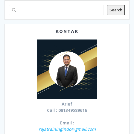
Search
KONTAK
Arief
Call : 081349589616
Email :
rajatrainingindo@gmail.com