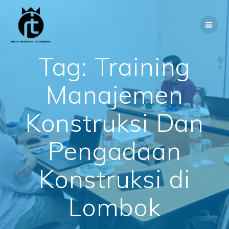
Skip
to
content
Tag:
Training
Manajemen
Konstruksi Dan
Pengadaan
Konstruksi di
Lombok