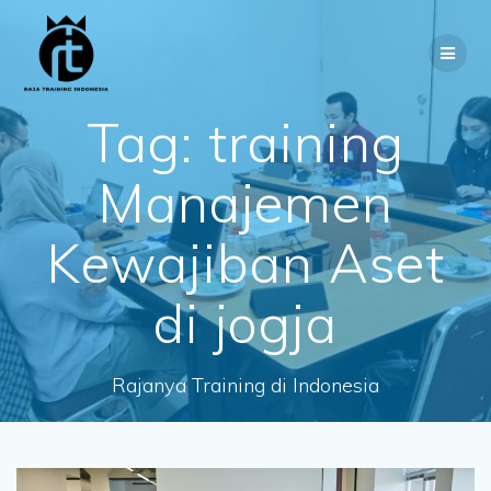
Skip
to
content
Tag:
training
Manajemen
Kewajiban Aset
di jogja
Rajanya Training di Indonesia