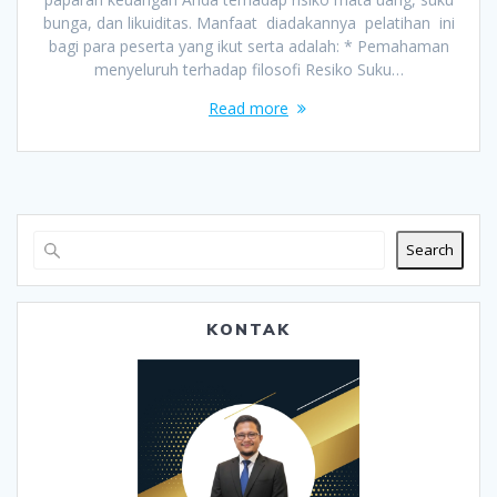
bunga, dan likuiditas. Manfaat diadakannya pelatihan ini
bagi para peserta yang ikut serta adalah: * Pemahaman
menyeluruh terhadap filosofi Resiko Suku…
Read more
Search
KONTAK