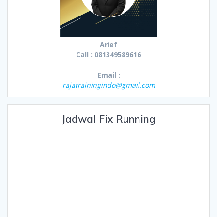
Arief
Call : 081349589616
Email :
rajatrainingindo@gmail.com
Jadwal Fix Running