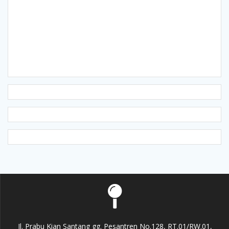
Jl. Prabu Kian Santang gg. Pesantren No.128, RT.01/RW.01,